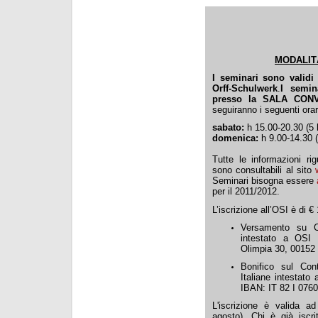
MODALIT
I seminari sono validi a
Orff-Schulwerk
.
I semin
presso la
SALA CON
seguiranno i seguenti orar
sabato:
h 15.00-20.30 (5 
domenica:
h 9.00-14.30 
Tutte le informazioni rig
sono consultabili al sito
Seminari bisogna essere
per il 2011/2012.
L’iscrizione all’OSI è di 
Versamento su C
intestato a OSI 
Olimpia 30, 0015
Bonifico sul Con
Italiane intest
IBAN: IT 82 I 076
L'iscrizione è valida a
agosto). Chi è già iscri