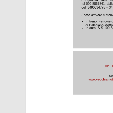
tel 099 8867841, dall
cell 3490634775 – 3
Come arrivare a Motto
In treno: Ferrovie 
di Palagiano-Motto
In auto: S.S.100 Ba
VISU
so
www.vecchiamot