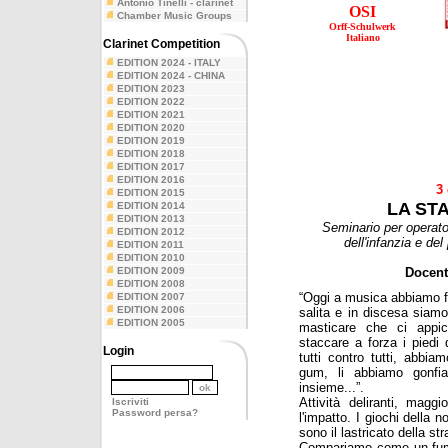
Antonio Tinelli - clarinet
OSI
Chamber Music Groups
Orff-Schulwerk
Italiano
Clarinet Competition
EDITION 2024 - ITALY
EDITION 2024 - CHINA
EDITION 2023
EDITION 2022
EDITION 2021
EDITION 2020
EDITION 2019
EDITION 2018
EDITION 2017
EDITION 2016
3
EDITION 2015
LA STA
EDITION 2014
EDITION 2013
Seminario per operator
EDITION 2012
dell'infanzia e del
EDITION 2011
EDITION 2010
EDITION 2009
Docent
EDITION 2008
“Oggi a musica abbiamo fa
EDITION 2007
EDITION 2006
salita e in discesa siam
EDITION 2005
masticare che ci appic
staccare a forza i piedi 
Login
tutti contro tutti, abbia
gum, li abbiamo gonfiat
insieme...”.
Attività deliranti, maggi
Iscriviti
Password persa?
l'impatto. I giochi della 
sono il lastricato della st
Compariamo come un fumet