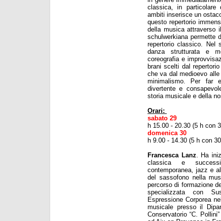
classica, in particolare
ambiti inserisce un ostaco
questo repertorio immenso
della musica attraverso 
schulwerkiana permette di a
repertorio classico. Nel 
danza strutturata e mo
coreografia e improvvisaz
brani scelti dal repertori
che va dal medioevo alle
minimalismo. Per far e
divertente e consapevol
storia musicale e della no
Orari:
sabato 29
h 15.00 - 20.30 (5 h con 
domenica 30
h 9.00 - 14.30 (5 h con 3
Francesca Lanz
. Ha ini
classica e success
contemporanea, jazz e al
del sassofono nella mus
percorso di formazione del
specializzata con Su
Espressione Corporea nel
musicale presso il Dipar
Conservatorio “C. Pollini”