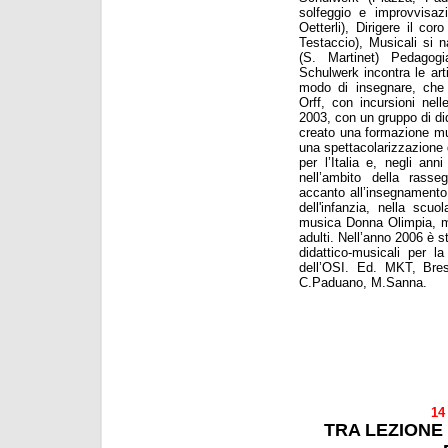
solfeggio e improvvisa
Oetterli), Dirigere il co
Testaccio), Musicali si 
(S. Martinet)
Pedagogi
Schulwerk incontra le art
modo di insegnare, che a
Orff, con incursioni nel
2003, con un gruppo di di
creato una formazione mu
una spettacolarizzazione d
per l’Italia e, negli an
nell’ambito della rasseg
accanto all’insegnamento d
dell'infanzia, nella scu
musica Donna Olimpia, mi
adulti. Nell’anno 2006 è st
didattico-musicali per la
dell’OSI. Ed. MKT, Bres
C.Paduano, M.Sanna.
14
TRA LEZIONE