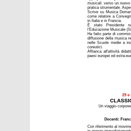
musicali: verso un nuovo 
pratica strumentale. Aspett
Scrive su Musica Domani
come relatore a Convegni
in Italia e in Francia.
È stato Presidente na
l’Educazione Musicale (S
Ha fatto parte di commiss
diffusione della musica ne
nelle Scuole medie a ind
coreutici.
Affianca all'attività dida
paesi europei ed extra-eu
29 e
CLASSI
Un viaggio corporeo
Docenti: Fran
Con riferimento al movim
in genere immediatamente