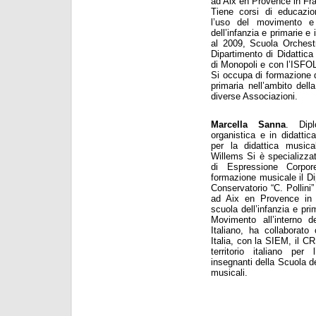
ad Aix en Provence in Fra
Tiene corsi di educazion
l’uso del movimento e 
dell’infanzia e primarie e
al 2009, Scuola Orchestr
Dipartimento di Didattica
di Monopoli e con l’ISFOL
Si occupa di formazione de
primaria nell’ambito del
diverse Associazioni.
Marcella Sanna
. Dip
organistica e in didatti
per la didattica musical
Willems Si è specializza
di Espressione Corpor
formazione musicale il Di
Conservatorio “C. Pollini”
ad Aix en Provence in 
scuola dell’infanzia e pr
Movimento all’interno de
Italiano, ha collaborato
Italia, con la SIEM, il C
territorio italiano pe
insegnanti della Scuola de
musicali.