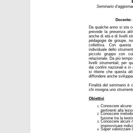
Seminario d’aggiornam
Docente:
Da qualche anno si sta c
prevede la presenza atti
anche di età e di livelli s
pédagogie de groupe, no
collettiva. Con questa
individuale dello strumen
piccolo gruppo con cui
relazionale. Da più tempo
livelli strumentali; per q
dai confini nazionali e in
si ritiene che questa at
diffondere anche sviluppand
Finalità del seminario è c
chi insegna uno strument
Obiettivi
Conoscere alcune t
pertinenti alla lezi
Conoscere metodolo
fusione tra la teori
Conoscere alcuni m
improvvisare indiv
Saper valorizzare 