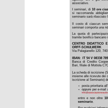
associativo.
I seminari, di
10 ore cia
si raccomanda abbiglia
seminario sarà rilasciato l
Il costo di ciascun sem
seminari comporta una ri
La quota di partecipaz
tramite bonifico bancario i
CENTRO DIDATTICO E
ORFF-SCHULWERK
Via Palagianello 120, 740
IBAN:
IT 54 V 08338 7
Banca di Credito Cooper
Bari, filiale di Mottola C7
La scheda di iscrizione
insieme alle ricevute dei 
iscrizione al Seminario) 
posta prioritaria al
oppure per e-mail ag
info@associazioneaulo
entro e non oltre
10
seminario
.
Per qualsiasi informa