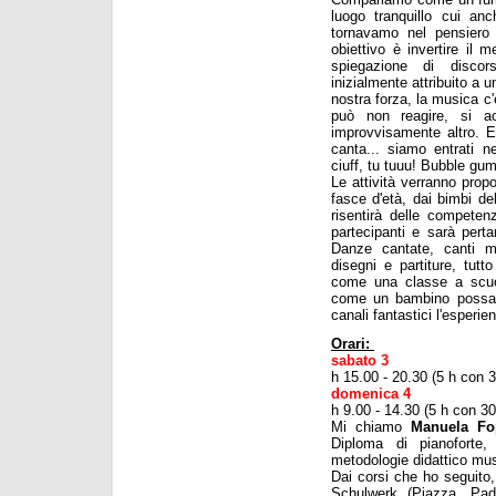
luogo tranquillo cui anc
tornavamo nel pensiero
obiettivo è invertire il
spiegazione di disco
inizialmente attribuito a 
nostra forza, la musica c'
può non reagire, si ac
improvvisamente altro. E
canta... siamo entrati ne
ciuff, tu tuuu! Bubble gum
Le attività verranno propo
fasce d'età, dai bimbi del
risentirà delle competenz
partecipanti e sarà perta
Danze cantate, canti mi
disegni e partiture, tut
come una classe a scuo
come un bambino possa vi
canali fantastici l'esperi
Orari:
sabato 3
h 15.00 - 20.30 (5 h con 
domenica 4
h 9.00 - 14.30 (5 h con 3
Mi chiamo
Manuela Fo
Diploma di pianoforte,
metodologie didattico musi
Dai corsi che ho seguito, 
Schulwerk (Piazza, Pad