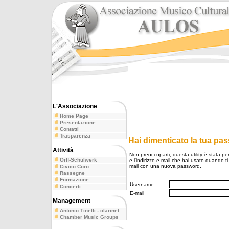
L'Associazione
Home Page
Presentazione
Contatti
Trasparenza
Hai dimenticato la tua pa
Attività
Non preoccuparti, questa utility è stata pe
Orff-Schulwerk
e l'indirizzo e-mail che hai usato quando ti 
mail con una nuova password.
Civico Coro
Rassegne
Formazione
Username
Concerti
E-mail
Management
Antonio Tinelli - clarinet
Chamber Music Groups