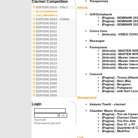
Clarinet Competition
Trasparenza
EDITION 2024 - ITALY
Attività
»
Accomodation
Orff-Schulwerk
»
Jury Members
(Pagina) - SEMINARI 20
EDITION 2024 - CHINA
(Pagina) - SEMINARI 20
EDITION 2023
(Pagina) - SEMINARI 20
EDITION 2022
Civico Coro
EDITION 2021
(Articolo) - VIDEO CIV
EDITION 2020
EDITION 2019
Rassegne
EDITION 2018
EDITION 2017
Formazione
(Articolo) - MASTER I
EDITION 2016
(Articolo) - MASTER I
EDITION 2015
(Articolo) - Master Inte
EDITION 2014
(Articolo) - Master Inte
EDITION 2013
(Articolo) - Master Inte
EDITION 2012
(Articolo) - Master Inte
EDITION 2011
Concerti
EDITION 2010
(Pagina) - Tirana (Albani
EDITION 2009
(Pagina) - Noci (Ba)
EDITION 2008
(Pagina) - Bergamo
EDITION 2007
(Pagina) - Putignano
(Pagina) - with Karl Leis
EDITION 2006
EDITION 2005
Management
Login
Antonio Tinelli - clarinet
Chamber Music Groups
(Pagina) - Trio da Came
(Pagina) - Clarinet Choir
Iscriviti
(Pagina) - Trio Pro Arte
Password persa?
(Pagina) - Duo Cl. e Pf.
(Pagina) - Quartetto di Cl
(Pagina) - MediTrio
Link