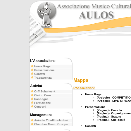
L'Associazione
Home Page
Presentazione
Contatti
Trasparenza
Mappa
Attività
L'Associazione
Orff-Schulwerk
Home Page
Civico Coro
(Articolo) - COMPETITI
Rassegne
(Articolo) - LIVE ST
Formazione
Concerti
Presentazione
(Pagina) - Cosa fa
(Pagina) - Organigramm
Management
(Pagina) - Statuto
(Pagina) - Che cos'è
Antonio Tinelli - clarinet
Chamber Music Groups
Contatti