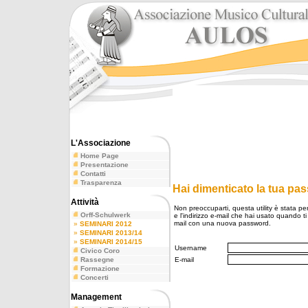
L'Associazione
Home Page
Presentazione
Contatti
Trasparenza
Hai dimenticato la tua pa
Attività
Non preoccuparti, questa utility è stata pe
Orff-Schulwerk
e l'indirizzo e-mail che hai usato quando ti 
mail con una nuova password.
»
SEMINARI 2012
»
SEMINARI 2013/14
»
SEMINARI 2014/15
Username
Civico Coro
Rassegne
E-mail
Formazione
Concerti
Management