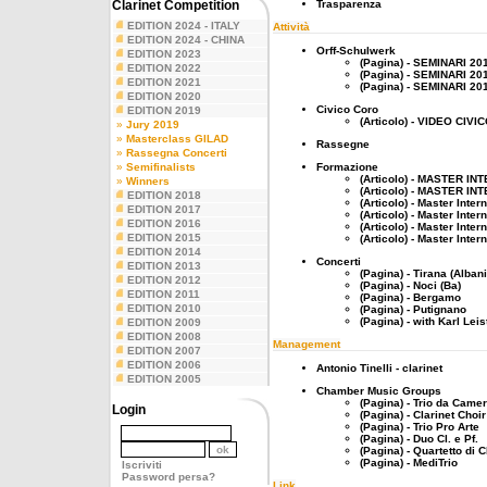
Clarinet Competition
Trasparenza
EDITION 2024 - ITALY
Attività
EDITION 2024 - CHINA
Orff-Schulwerk
EDITION 2023
(Pagina) - SEMINARI 20
EDITION 2022
(Pagina) - SEMINARI 20
EDITION 2021
(Pagina) - SEMINARI 20
EDITION 2020
Civico Coro
EDITION 2019
(Articolo) - VIDEO CIV
»
Jury 2019
»
Masterclass GILAD
Rassegne
»
Rassegna Concerti
»
Semifinalists
Formazione
(Articolo) - MASTER I
»
Winners
(Articolo) - MASTER I
EDITION 2018
(Articolo) - Master Inte
EDITION 2017
(Articolo) - Master Inte
EDITION 2016
(Articolo) - Master Inte
EDITION 2015
(Articolo) - Master Inte
EDITION 2014
Concerti
EDITION 2013
(Pagina) - Tirana (Albani
EDITION 2012
(Pagina) - Noci (Ba)
EDITION 2011
(Pagina) - Bergamo
EDITION 2010
(Pagina) - Putignano
(Pagina) - with Karl Leis
EDITION 2009
EDITION 2008
Management
EDITION 2007
EDITION 2006
Antonio Tinelli - clarinet
EDITION 2005
Chamber Music Groups
(Pagina) - Trio da Came
Login
(Pagina) - Clarinet Choir
(Pagina) - Trio Pro Arte
(Pagina) - Duo Cl. e Pf.
(Pagina) - Quartetto di Cl
(Pagina) - MediTrio
Iscriviti
Password persa?
Link