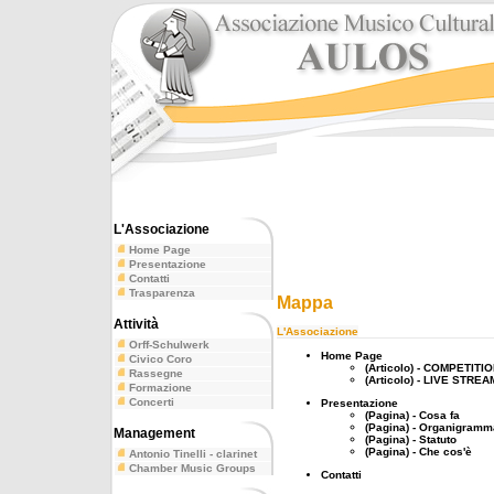
L'Associazione
Home Page
Presentazione
Contatti
Trasparenza
Mappa
Attività
L'Associazione
Orff-Schulwerk
Home Page
Civico Coro
(Articolo) - COMPETITI
Rassegne
(Articolo) - LIVE ST
Formazione
Concerti
Presentazione
(Pagina) - Cosa fa
(Pagina) - Organigramm
Management
(Pagina) - Statuto
(Pagina) - Che cos'è
Antonio Tinelli - clarinet
Chamber Music Groups
Contatti