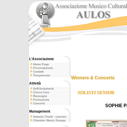
L'Associazione
Home Page
Presentazione
Contatti
Trasparenza
Winners & Concerts
Attività
Orff-Schulwerk
SOLISTI SENIOR
Civico Coro
Rassegne
Formazione
Concerti
SOPHIE P
Management
Antonio Tinelli - clarinet
Chamber Music Groups