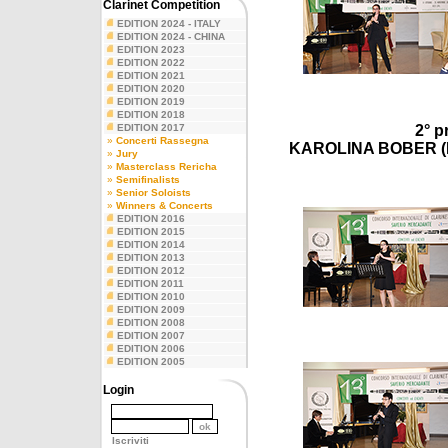
Clarinet Competition
EDITION 2024 - ITALY
EDITION 2024 - CHINA
EDITION 2023
EDITION 2022
EDITION 2021
EDITION 2020
EDITION 2019
EDITION 2018
EDITION 2017
2° p
»
Concerti Rassegna
KAROLINA BOBER (P
»
Jury
»
Masterclass Rericha
»
Semifinalists
»
Senior Soloists
»
Winners & Concerts
EDITION 2016
EDITION 2015
EDITION 2014
EDITION 2013
EDITION 2012
EDITION 2011
EDITION 2010
EDITION 2009
EDITION 2008
EDITION 2007
EDITION 2006
EDITION 2005
Login
Iscriviti