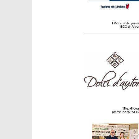
I Vincitori dei prem
BCC di Albe
Sig. Giov
premia
Karolina 