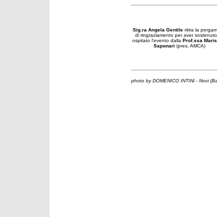
Sig.ra Angela Gentile
ritira la perg
di ringraziamento per aver sostenut
ospitato l'evento dalla
Prof.ssa Maris
Saponari
(pres. AMCA)
photo by DOMENICO INTINI - Noci (Bar