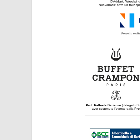
D'Addario Woodwinds
NuovoImaie offre un tour spo
Progetto realiz
Prof. Raffaele Darienzo
(delegato Buf
aver sostenuto l'evento dalla
Pro