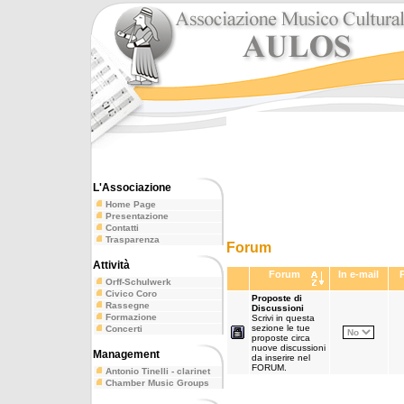
L'Associazione
Home Page
Presentazione
Contatti
Trasparenza
Forum
Attività
Forum
In e-mail
Orff-Schulwerk
Civico Coro
Proposte di
Rassegne
Discussioni
Formazione
Scrivi in questa
sezione le tue
Concerti
proposte circa
nuove discussioni
Management
da inserire nel
FORUM.
Antonio Tinelli - clarinet
Chamber Music Groups