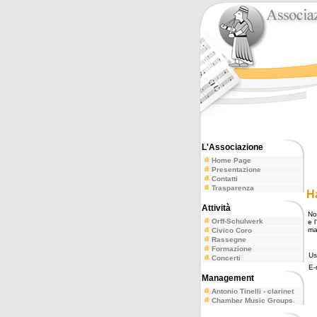
L'Associazione
Home Page
Presentazione
Contatti
Trasparenza
H
Attività
Non
Orff-Schulwerk
e l
ma
Civico Coro
Rassegne
Formazione
Us
Concerti
E-
Management
Antonio Tinelli - clarinet
Chamber Music Groups