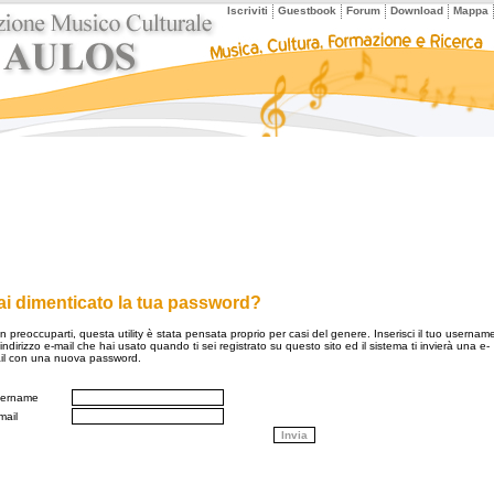
Iscriviti
Guestbook
Forum
Download
Mappa
ai dimenticato la tua password?
 preoccuparti, questa utility è stata pensata proprio per casi del genere. Inserisci il tuo usernam
'indirizzo e-mail che hai usato quando ti sei registrato su questo sito ed il sistema ti invierà una e-
il con una nuova password.
ername
mail