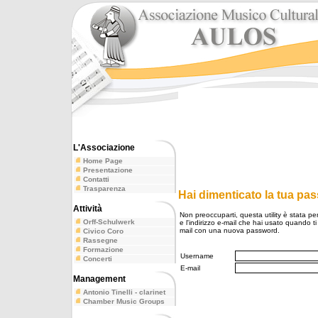
L'Associazione
Home Page
Presentazione
Contatti
Trasparenza
Hai dimenticato la tua pa
Attività
Non preoccuparti, questa utility è stata pe
Orff-Schulwerk
e l'indirizzo e-mail che hai usato quando ti 
mail con una nuova password.
Civico Coro
Rassegne
Formazione
Username
Concerti
E-mail
Management
Antonio Tinelli - clarinet
Chamber Music Groups