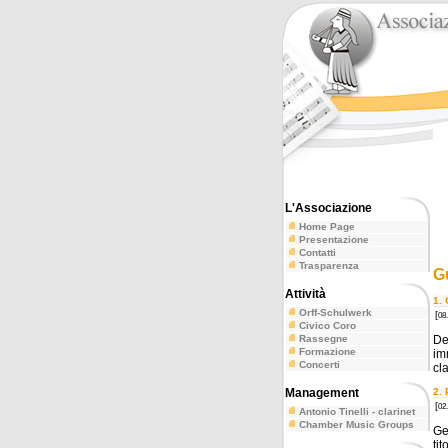
L'Associazione
Home Page
Presentazione
Contatti
Trasparenza
G
Attività
1. 
Orff-Schulwerk
[
08
Civico Coro
Rassegne
De
Formazione
im
Concerti
cl
Management
2.
[
02
Antonio Tinelli - clarinet
Chamber Music Groups
Ge
tit