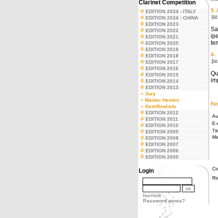
Clarinet Competition
3.
EDITION 2024 - ITALY
[
02
EDITION 2024 - CHINA
EDITION 2023
Sa
EDITION 2022
ip
EDITION 2021
tem
EDITION 2020
EDITION 2019
4.
EDITION 2018
[
02
EDITION 2017
EDITION 2016
Qu
EDITION 2015
imp
EDITION 2014
EDITION 2013
»
Jury
»
Master Heinen
Fir
»
Semifinalists
EDITION 2012
Au
EDITION 2011
E-
EDITION 2010
Tit
EDITION 2009
Me
EDITION 2008
EDITION 2007
EDITION 2006
EDITION 2005
Co
Login
Ri
Iscriviti
Password persa?