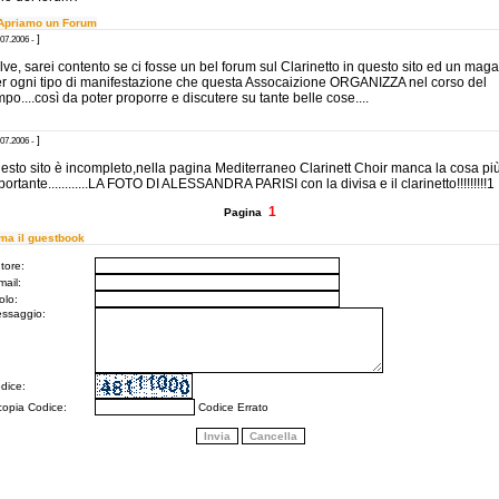
 Apriamo un Forum
]
.07.2006 -
lve, sarei contento se ci fosse un bel forum sul Clarinetto in questo sito ed un maga
er ogni tipo di manifestazione che questa Assocaizione ORGANIZZA nel corso del
po....così da poter proporre e discutere su tante belle cose....
]
.07.2006 -
esto sito è incompleto,nella pagina Mediterraneo Clarinett Choir manca la cosa pi
ortante............LA FOTO DI ALESSANDRA PARISI con la divisa e il clarinetto!!!!!!!!!1
1
Pagina
ma il guestbook
tore:
mail:
olo:
ssaggio:
dice:
copia Codice:
Codice Errato