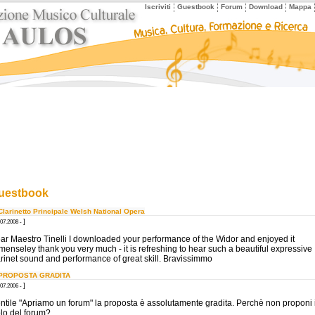
Iscriviti
Guestbook
Forum
Download
Mappa
uestbook
Clarinetto Principale Welsh National Opera
]
.07.2008 -
ar Maestro Tinelli I downloaded your performance of the Widor and enjoyed it
menseley thank you very much - it is refreshing to hear such a beautiful expressive
arinet sound and performance of great skill. Bravissimmo
 PROPOSTA GRADITA
]
.07.2006 -
ntile "Apriamo un forum" la proposta è assolutamente gradita. Perchè non proponi i
olo del forum?